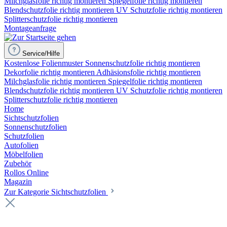
Milchglasfolie richtig montieren
Spiegelfolie richtig montieren
Blendschutzfolie richtig montieren
UV Schutzfolie richtig montieren
Splitterschutzfolie richtig montieren
Montageanfrage
Service/Hilfe
Kostenlose Folienmuster
Sonnenschutzfolie richtig montieren
Dekorfolie richtig montieren
Adhäsionsfolie richtig montieren
Milchglasfolie richtig montieren
Spiegelfolie richtig montieren
Blendschutzfolie richtig montieren
UV Schutzfolie richtig montieren
Splitterschutzfolie richtig montieren
Home
Sichtschutzfolien
Sonnenschutzfolien
Schutzfolien
Autofolien
Möbelfolien
Zubehör
Rollos Online
Magazin
Zur Kategorie Sichtschutzfolien