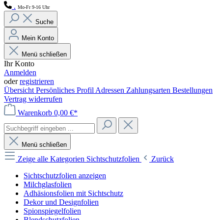
.
Mo-Fr 9-16 Uhr
Suche
Mein Konto
Menü schließen
Ihr Konto
Anmelden
oder
registrieren
Übersicht
Persönliches Profil
Adressen
Zahlungsarten
Bestellungen
Vertrag widerrufen
Warenkorb
0,00 €*
Menü schließen
Zeige alle Kategorien
Sichtschutzfolien
Zurück
Sichtschutzfolien anzeigen
Milchglasfolien
Adhäsionsfolien mit Sichtschutz
Dekor und Designfolien
Spionspiegelfolien
Blendschutzfolien