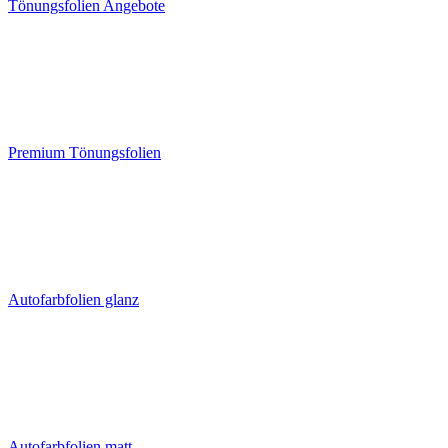
Tönungsfolien Angebote
Premium Tönungsfolien
Autofarbfolien glanz
Autofarbfolien matt