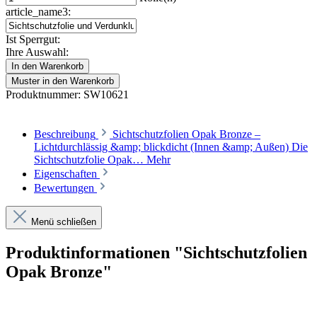
article_name3:
Ist Sperrgut:
Ihre Auswahl:
In den Warenkorb
Muster in den Warenkorb
Produktnummer:
SW10621
Beschreibung
Sichtschutzfolien Opak Bronze –
Lichtdurchlässig &amp; blickdicht (Innen &amp; Außen) Die
Sichtschutzfolie Opak…
Mehr
Eigenschaften
Bewertungen
Menü schließen
Produktinformationen "Sichtschutzfolien
Opak Bronze"