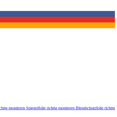
ichtig montieren
Spiegelfolie richtig montieren
Blendschutzfolie richtig