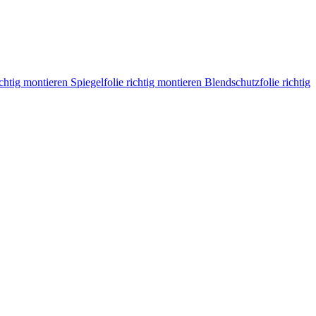
ichtig montieren
Spiegelfolie richtig montieren
Blendschutzfolie richtig