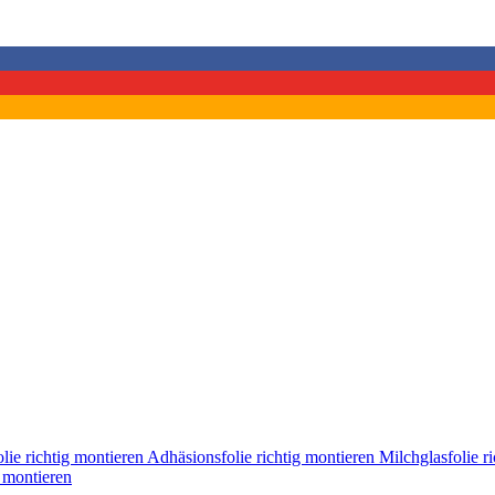
lie richtig montieren
Adhäsionsfolie richtig montieren
Milchglasfolie r
g montieren