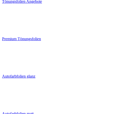
Tönungsfolien Angebote
Premium Tönungsfolien
Autofarbfolien glanz
Autofarbfolien matt