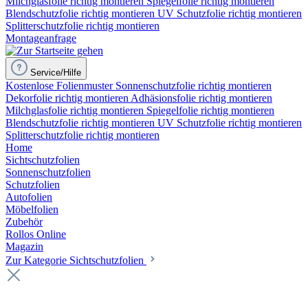
Milchglasfolie richtig montieren
Spiegelfolie richtig montieren
Blendschutzfolie richtig montieren
UV Schutzfolie richtig montieren
Splitterschutzfolie richtig montieren
Montageanfrage
Service/Hilfe
Kostenlose Folienmuster
Sonnenschutzfolie richtig montieren
Dekorfolie richtig montieren
Adhäsionsfolie richtig montieren
Milchglasfolie richtig montieren
Spiegelfolie richtig montieren
Blendschutzfolie richtig montieren
UV Schutzfolie richtig montieren
Splitterschutzfolie richtig montieren
Home
Sichtschutzfolien
Sonnenschutzfolien
Schutzfolien
Autofolien
Möbelfolien
Zubehör
Rollos Online
Magazin
Zur Kategorie Sichtschutzfolien