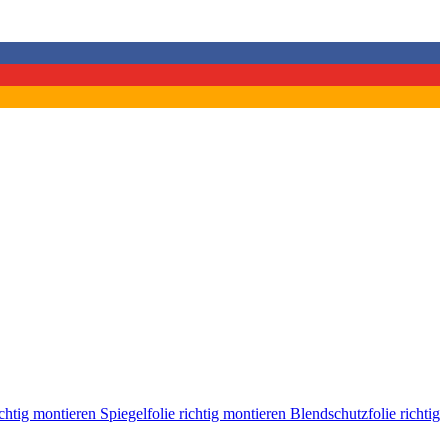
ichtig montieren
Spiegelfolie richtig montieren
Blendschutzfolie richtig