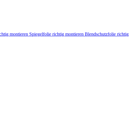
ichtig montieren
Spiegelfolie richtig montieren
Blendschutzfolie richtig