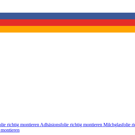
lie richtig montieren
Adhäsionsfolie richtig montieren
Milchglasfolie r
g montieren