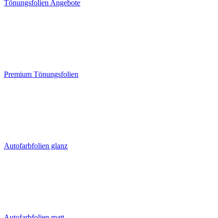
Tönungsfolien Angebote
Premium Tönungsfolien
Autofarbfolien glanz
Autofarbfolien matt