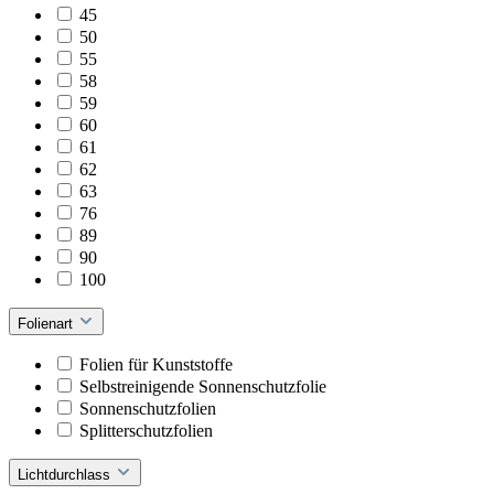
45
50
55
58
59
60
61
62
63
76
89
90
100
Folienart
Folien für Kunststoffe
Selbstreinigende Sonnenschutzfolie
Sonnenschutzfolien
Splitterschutzfolien
Lichtdurchlass