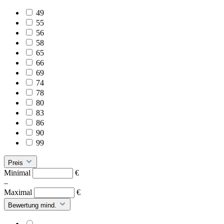
49
55
56
58
65
66
69
74
78
80
83
86
90
99
Preis
Minimal
€
–
Maximal
€
Bewertung mind.