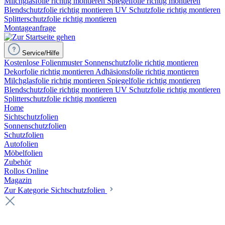
Milchglasfolie richtig montieren
Spiegelfolie richtig montieren
Blendschutzfolie richtig montieren
UV Schutzfolie richtig montieren
Splitterschutzfolie richtig montieren
Montageanfrage
Service/Hilfe
Kostenlose Folienmuster
Sonnenschutzfolie richtig montieren
Dekorfolie richtig montieren
Adhäsionsfolie richtig montieren
Milchglasfolie richtig montieren
Spiegelfolie richtig montieren
Blendschutzfolie richtig montieren
UV Schutzfolie richtig montieren
Splitterschutzfolie richtig montieren
Home
Sichtschutzfolien
Sonnenschutzfolien
Schutzfolien
Autofolien
Möbelfolien
Zubehör
Rollos Online
Magazin
Zur Kategorie Sichtschutzfolien