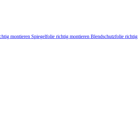
ichtig montieren
Spiegelfolie richtig montieren
Blendschutzfolie richtig