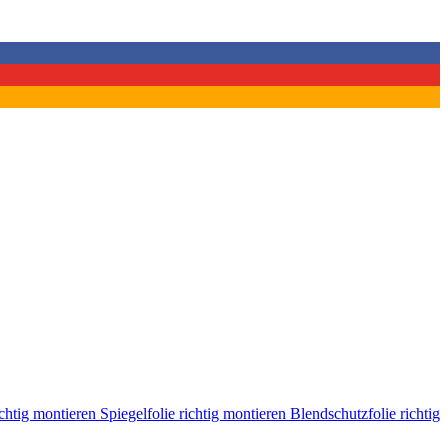
ichtig montieren
Spiegelfolie richtig montieren
Blendschutzfolie richtig