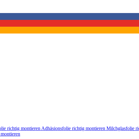
lie richtig montieren
Adhäsionsfolie richtig montieren
Milchglasfolie r
g montieren