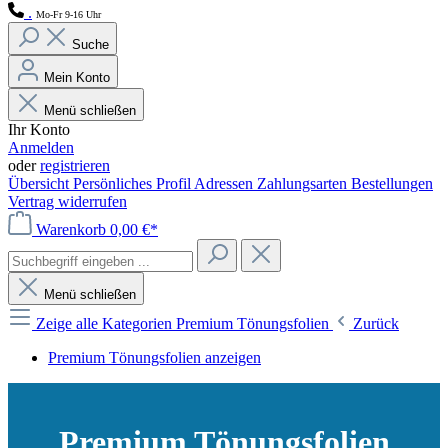
.
Mo-Fr 9-16 Uhr
Suche
Mein Konto
Menü schließen
Ihr Konto
Anmelden
oder
registrieren
Übersicht
Persönliches Profil
Adressen
Zahlungsarten
Bestellungen
Vertrag widerrufen
Warenkorb
0,00 €*
Menü schließen
Zeige alle Kategorien
Premium Tönungsfolien
Zurück
Premium Tönungsfolien anzeigen
Premium Tönungsfolien