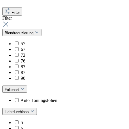
Filter
Filter
Blendreduzierung
57
67
72
76
83
87
90
Folienart
Auto Tönungsfolien
Lichtdurchlass
5
6