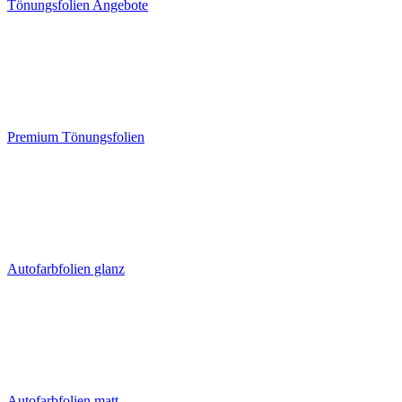
Tönungsfolien Angebote
Premium Tönungsfolien
Autofarbfolien glanz
Autofarbfolien matt