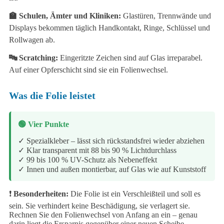
🏫 Schulen, Ämter und Kliniken:
Glastüren, Trennwände und
Displays bekommen täglich Handkontakt, Ringe, Schlüssel und
Rollwagen ab.
🔤 Scratching:
Eingeritzte Zeichen sind auf Glas irreparabel.
Auf einer Opferschicht sind sie ein Folienwechsel.
Was die Folie leistet
🟢 Vier Punkte
✓
Spezialkleber – lässt sich rückstandsfrei wieder abziehen
✓
Klar transparent mit 88 bis 90 % Lichtdurchlass
✓
99 bis 100 % UV-Schutz als Nebeneffekt
✓
Innen und außen montierbar, auf Glas wie auf Kunststoff
❗
Besonderheiten:
Die Folie ist ein Verschleißteil und soll es
sein. Sie verhindert keine Beschädigung, sie verlagert sie.
Rechnen Sie den Folienwechsel von Anfang an ein – genau
darin liegt die Ersparnis gegenüber einer neuen Scheibe.