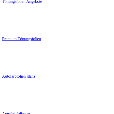
Tönungsfolien Angebote
Premium Tönungsfolien
Autofarbfolien glanz
Autofarbfolien matt