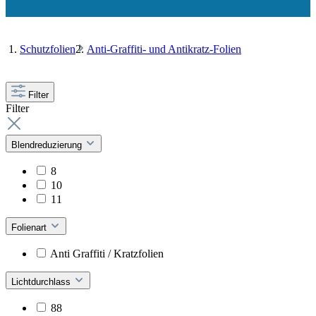
Schutzfolien
Anti-Graffiti- und Antikratz-Folien
Filter
Filter
Blendreduzierung
8
10
11
Folienart
Anti Graffiti / Kratzfolien
Lichtdurchlass
88