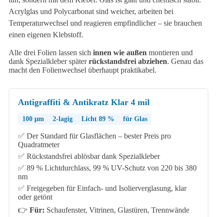
Acrylglas und Polycarbonat sind weicher, arbeiten bei
Temperaturwechsel und reagieren empfindlicher – sie brauchen
einen eigenen Klebstoff.
Alle drei Folien lassen sich
innen wie außen
montieren und
dank Spezialkleber später
rückstandsfrei abziehen
. Genau das
macht den Folienwechsel überhaupt praktikabel.
Antigraffiti & Antikratz Klar 4 mil
100 µm
2-lagig
Licht 89 %
für Glas
✅ Der Standard für Glasflächen – bester Preis pro
Quadratmeter
✅ Rückstandsfrei ablösbar dank Spezialkleber
✅ 89 % Lichtdurchlass, 99 % UV-Schutz von 220 bis 380
nm
✅ Freigegeben für Einfach- und Isolierverglasung, klar
oder getönt
👉
Für:
Schaufenster, Vitrinen, Glastüren, Trennwände