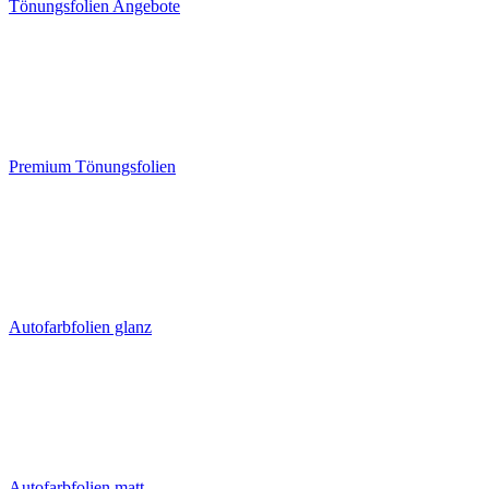
Tönungsfolien Angebote
Premium Tönungsfolien
Autofarbfolien glanz
Autofarbfolien matt