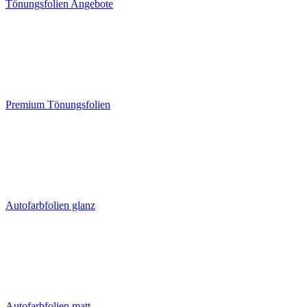
Tönungsfolien Angebote
Premium Tönungsfolien
Autofarbfolien glanz
Autofarbfolien matt