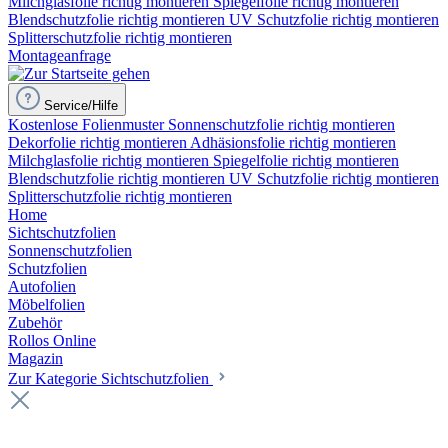
Milchglasfolie richtig montieren
Spiegelfolie richtig montieren
Blendschutzfolie richtig montieren
UV Schutzfolie richtig montieren
Splitterschutzfolie richtig montieren
Montageanfrage
Service/Hilfe
Kostenlose Folienmuster
Sonnenschutzfolie richtig montieren
Dekorfolie richtig montieren
Adhäsionsfolie richtig montieren
Milchglasfolie richtig montieren
Spiegelfolie richtig montieren
Blendschutzfolie richtig montieren
UV Schutzfolie richtig montieren
Splitterschutzfolie richtig montieren
Home
Sichtschutzfolien
Sonnenschutzfolien
Schutzfolien
Autofolien
Möbelfolien
Zubehör
Rollos Online
Magazin
Zur Kategorie Sichtschutzfolien