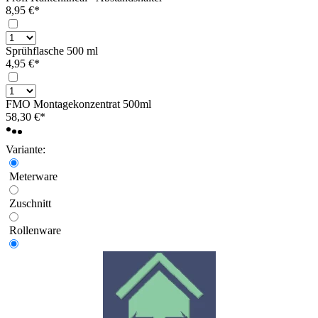
8,95 €*
Sprühflasche 500 ml
4,95 €*
FMO Montagekonzentrat 500ml
58,30 €*
Variante:
Meterware
Zuschnitt
Rollenware