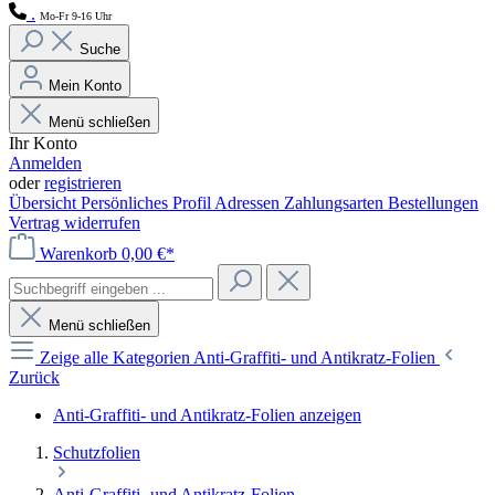
.
Mo-Fr 9-16 Uhr
Suche
Mein Konto
Menü schließen
Ihr Konto
Anmelden
oder
registrieren
Übersicht
Persönliches Profil
Adressen
Zahlungsarten
Bestellungen
Vertrag widerrufen
Warenkorb
0,00 €*
Menü schließen
Zeige alle Kategorien
Anti-Graffiti- und Antikratz-Folien
Zurück
Anti-Graffiti- und Antikratz-Folien anzeigen
Schutzfolien
Anti-Graffiti- und Antikratz-Folien