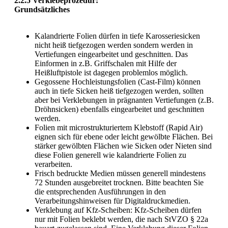
2.2.5 Verklebeprozedur:
Grundsätzliches
Kalandrierte Folien dürfen in tiefe Karosseriesicken
nicht heiß tiefgezogen werden sondern werden in
Vertiefungen eingearbeitet und geschnitten. Das
Einformen in z.B. Griffschalen mit Hilfe der
Heißluftpistole ist dagegen problemlos möglich.
Gegossene Hochleistungsfolien (Cast-Film) können
auch in tiefe Sicken heiß tiefgezogen werden, sollten
aber bei Verklebungen in prägnanten Vertiefungen (z.B.
Dröhnsicken) ebenfalls eingearbeitet und geschnitten
werden.
Folien mit microstrukturiertem Klebstoff (Rapid Air)
eignen sich für ebene oder leicht gewölbte Flächen. Bei
stärker gewölbten Flächen wie Sicken oder Nieten sind
diese Folien generell wie kalandrierte Folien zu
verarbeiten.
Frisch bedruckte Medien müssen generell mindestens
72 Stunden ausgebreitet trocknen. Bitte beachten Sie
die entsprechenden Ausführungen in den
Verarbeitungshinweisen für Digitaldruckmedien.
Verklebung auf Kfz-Scheiben: Kfz-Scheiben dürfen
nur mit Folien beklebt werden, die nach StVZO § 22a