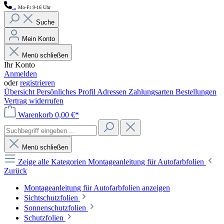
.
Mo-Fr 9-16 Uhr
Suche
Mein Konto
Menü schließen
Ihr Konto
Anmelden
oder
registrieren
Übersicht
Persönliches Profil
Adressen
Zahlungsarten
Bestellungen
Vertrag widerrufen
Warenkorb
0,00 €*
Menü schließen
Zeige alle Kategorien
Montageanleitung für Autofarbfolien
Zurück
Montageanleitung für Autofarbfolien anzeigen
Sichtschutzfolien
Sonnenschutzfolien
Schutzfolien