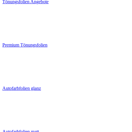
Tönungsfolien Angebote
Premium Tönungsfolien
Autofarbfolien glanz
Autofarbfolien matt