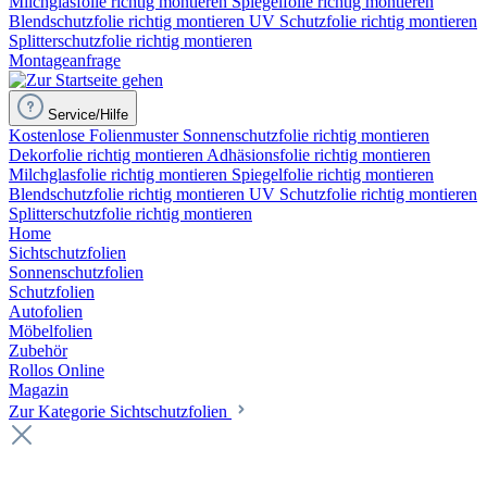
Milchglasfolie richtig montieren
Spiegelfolie richtig montieren
Blendschutzfolie richtig montieren
UV Schutzfolie richtig montieren
Splitterschutzfolie richtig montieren
Montageanfrage
Service/Hilfe
Kostenlose Folienmuster
Sonnenschutzfolie richtig montieren
Dekorfolie richtig montieren
Adhäsionsfolie richtig montieren
Milchglasfolie richtig montieren
Spiegelfolie richtig montieren
Blendschutzfolie richtig montieren
UV Schutzfolie richtig montieren
Splitterschutzfolie richtig montieren
Home
Sichtschutzfolien
Sonnenschutzfolien
Schutzfolien
Autofolien
Möbelfolien
Zubehör
Rollos Online
Magazin
Zur Kategorie Sichtschutzfolien