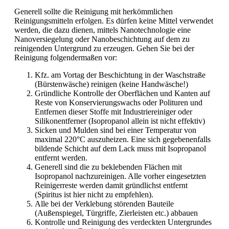
Generell sollte die Reinigung mit herkömmlichen
Reinigungsmitteln erfolgen. Es dürfen keine Mittel verwendet
werden, die dazu dienen, mittels Nanotechnologie eine
Nanoversiegelung oder Nanobeschichtung auf dem zu
reinigenden Untergrund zu erzeugen. Gehen Sie bei der
Reinigung folgendermaßen vor:
Kfz. am Vortag der Beschichtung in der Waschstraße
(Bürstenwäsche) reinigen (keine Handwäsche!)
Gründliche Kontrolle der Oberflächen und Kanten auf
Reste von Konservierungswachs oder Polituren und
Entfernen dieser Stoffe mit Industriereiniger oder
Silikonentferner (Isopropanol allein ist nicht effektiv)
Sicken und Mulden sind bei einer Temperatur von
maximal 220°C auszuheizen. Eine sich gegebenenfalls
bildende Schicht auf dem Lack muss mit Isopropanol
entfernt werden.
Generell sind die zu beklebenden Flächen mit
Isopropanol nachzureinigen. Alle vorher eingesetzten
Reinigerreste werden damit gründlichst entfernt
(Spiritus ist hier nicht zu empfehlen).
Alle bei der Verklebung störenden Bauteile
(Außenspiegel, Türgriffe, Zierleisten etc.) abbauen
Kontrolle und Reinigung des verdeckten Untergrundes