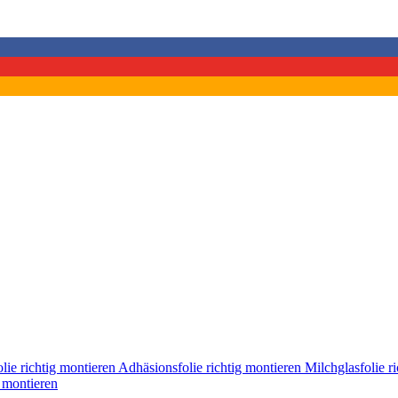
lie richtig montieren
Adhäsionsfolie richtig montieren
Milchglasfolie r
g montieren