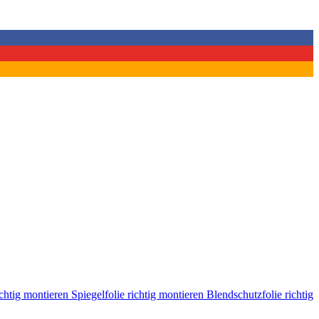
ichtig montieren
Spiegelfolie richtig montieren
Blendschutzfolie richtig