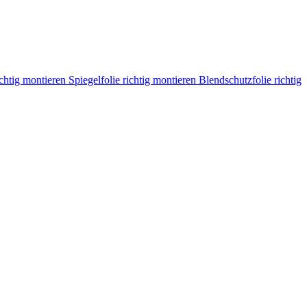
ichtig montieren
Spiegelfolie richtig montieren
Blendschutzfolie richtig