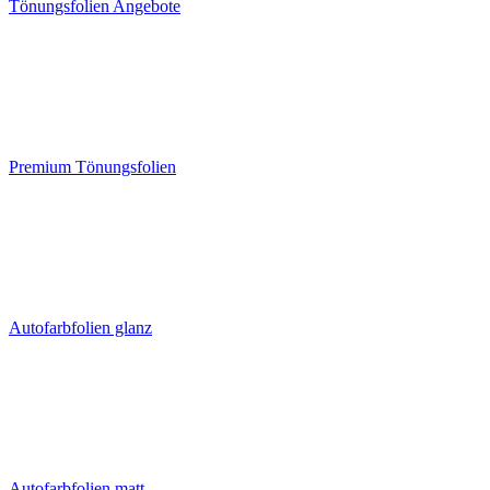
Tönungsfolien Angebote
Premium Tönungsfolien
Autofarbfolien glanz
Autofarbfolien matt