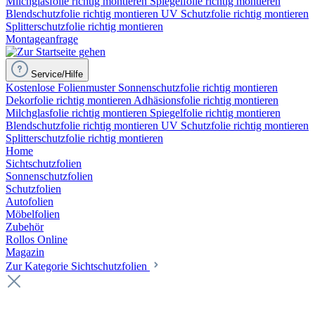
Milchglasfolie richtig montieren
Spiegelfolie richtig montieren
Blendschutzfolie richtig montieren
UV Schutzfolie richtig montieren
Splitterschutzfolie richtig montieren
Montageanfrage
Service/Hilfe
Kostenlose Folienmuster
Sonnenschutzfolie richtig montieren
Dekorfolie richtig montieren
Adhäsionsfolie richtig montieren
Milchglasfolie richtig montieren
Spiegelfolie richtig montieren
Blendschutzfolie richtig montieren
UV Schutzfolie richtig montieren
Splitterschutzfolie richtig montieren
Home
Sichtschutzfolien
Sonnenschutzfolien
Schutzfolien
Autofolien
Möbelfolien
Zubehör
Rollos Online
Magazin
Zur Kategorie Sichtschutzfolien