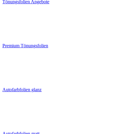
Tönungsfolien Angebote
Premium Tönungsfolien
Autofarbfolien glanz
Autofarbfolien matt