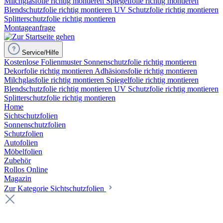
Milchglasfolie richtig montieren
Spiegelfolie richtig montieren
Blendschutzfolie richtig montieren
UV Schutzfolie richtig montieren
Splitterschutzfolie richtig montieren
Montageanfrage
Service/Hilfe
Kostenlose Folienmuster
Sonnenschutzfolie richtig montieren
Dekorfolie richtig montieren
Adhäsionsfolie richtig montieren
Milchglasfolie richtig montieren
Spiegelfolie richtig montieren
Blendschutzfolie richtig montieren
UV Schutzfolie richtig montieren
Splitterschutzfolie richtig montieren
Home
Sichtschutzfolien
Sonnenschutzfolien
Schutzfolien
Autofolien
Möbelfolien
Zubehör
Rollos Online
Magazin
Zur Kategorie Sichtschutzfolien