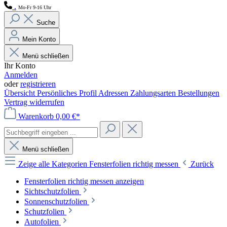
.
Mo-Fr 9-16 Uhr
Suche
Mein Konto
Menü schließen
Ihr Konto
Anmelden
oder
registrieren
Übersicht
Persönliches Profil
Adressen
Zahlungsarten
Bestellungen
Vertrag widerrufen
Warenkorb
0,00 €*
Menü schließen
Zeige alle Kategorien
Fensterfolien richtig messen
Zurück
Fensterfolien richtig messen anzeigen
Sichtschutzfolien
Sonnenschutzfolien
Schutzfolien
Autofolien