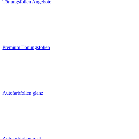
Tönungsfolien Angebote
Premium Tönungsfolien
Autofarbfolien glanz
Autofarbfolien matt