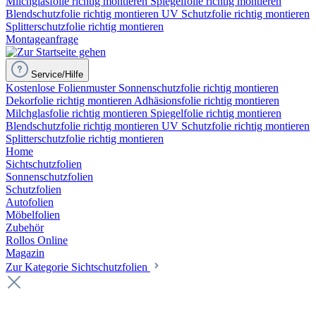
Milchglasfolie richtig montieren
Spiegelfolie richtig montieren
Blendschutzfolie richtig montieren
UV Schutzfolie richtig montieren
Splitterschutzfolie richtig montieren
Montageanfrage
Service/Hilfe
Kostenlose Folienmuster
Sonnenschutzfolie richtig montieren
Dekorfolie richtig montieren
Adhäsionsfolie richtig montieren
Milchglasfolie richtig montieren
Spiegelfolie richtig montieren
Blendschutzfolie richtig montieren
UV Schutzfolie richtig montieren
Splitterschutzfolie richtig montieren
Home
Sichtschutzfolien
Sonnenschutzfolien
Schutzfolien
Autofolien
Möbelfolien
Zubehör
Rollos Online
Magazin
Zur Kategorie Sichtschutzfolien