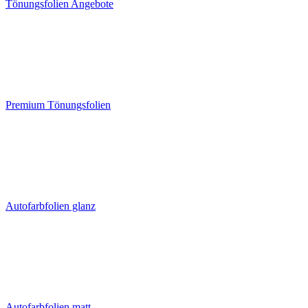
Tönungsfolien Angebote
Premium Tönungsfolien
Autofarbfolien glanz
Autofarbfolien matt