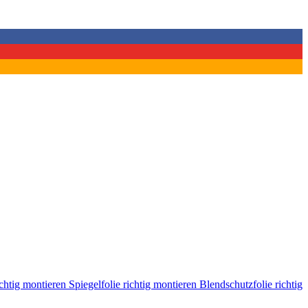
ichtig montieren
Spiegelfolie richtig montieren
Blendschutzfolie richtig