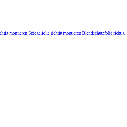
ichtig montieren
Spiegelfolie richtig montieren
Blendschutzfolie richtig