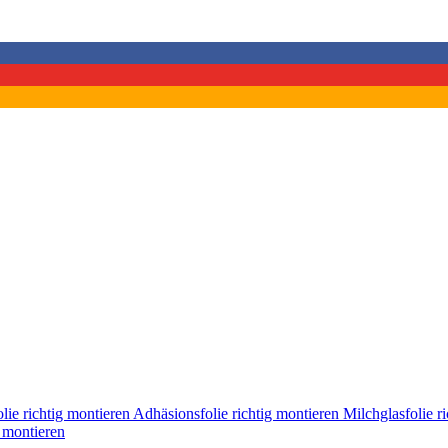
lie richtig montieren
Adhäsionsfolie richtig montieren
Milchglasfolie r
g montieren