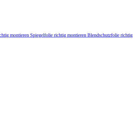
ichtig montieren
Spiegelfolie richtig montieren
Blendschutzfolie richtig