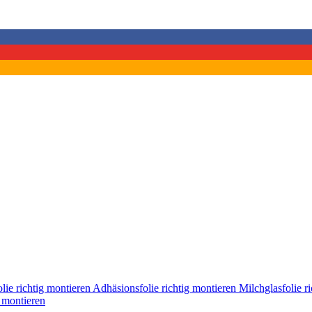
lie richtig montieren
Adhäsionsfolie richtig montieren
Milchglasfolie r
g montieren