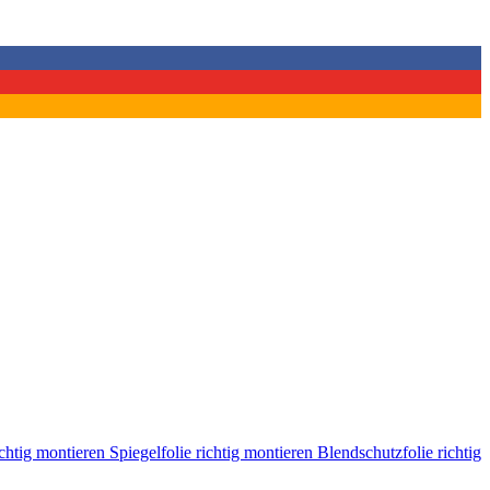
ichtig montieren
Spiegelfolie richtig montieren
Blendschutzfolie richtig