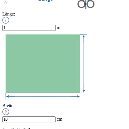
Länge:
m
Breite:
cm