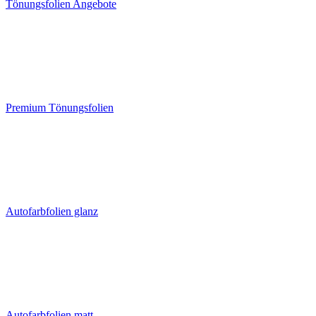
Tönungsfolien Angebote
Premium Tönungsfolien
Autofarbfolien glanz
Autofarbfolien matt