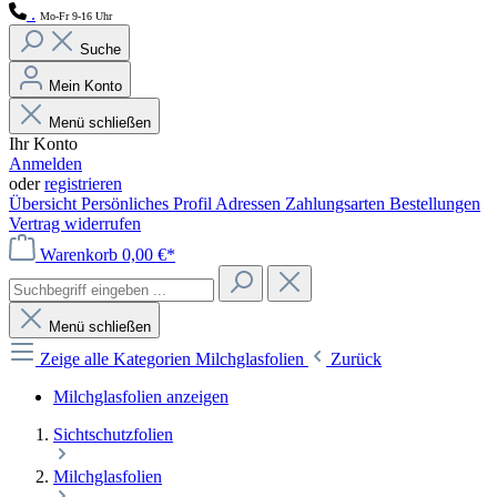
.
Mo-Fr 9-16 Uhr
Suche
Mein Konto
Menü schließen
Ihr Konto
Anmelden
oder
registrieren
Übersicht
Persönliches Profil
Adressen
Zahlungsarten
Bestellungen
Vertrag widerrufen
Warenkorb
0,00 €*
Menü schließen
Zeige alle Kategorien
Milchglasfolien
Zurück
Milchglasfolien anzeigen
Sichtschutzfolien
Milchglasfolien