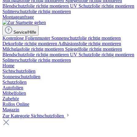
Milchglasfolie richtig montieren
Spiegelfolie richtig montieren
Blendschutzfolie richtig montieren
UV Schutzfolie richtig montieren
Splitterschutzfolie richtig montieren
Montageanfrage
Service/Hilfe
Kostenlose Folienmuster
Sonnenschutzfolie richtig montieren
Dekorfolie richtig montieren
Adhäsionsfolie richtig montieren
Milchglasfolie richtig montieren
Spiegelfolie richtig montieren
Blendschutzfolie richtig montieren
UV Schutzfolie richtig montieren
Splitterschutzfolie richtig montieren
Home
Sichtschutzfolien
Sonnenschutzfolien
Schutzfolien
Autofolien
Möbelfolien
Zubehör
Rollos Online
Magazin
Zur Kategorie Sichtschutzfolien