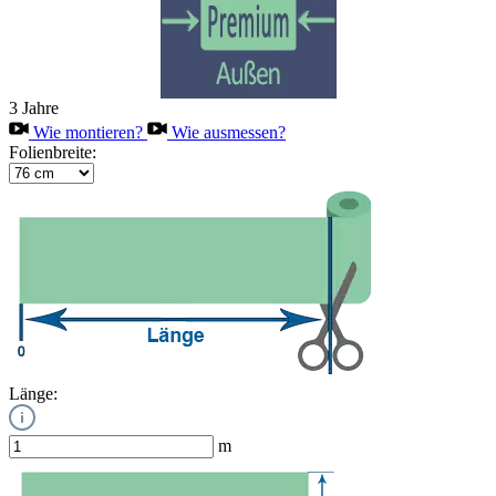
3 Jahre
Wie montieren?
Wie ausmessen?
Folienbreite:
Länge:
m