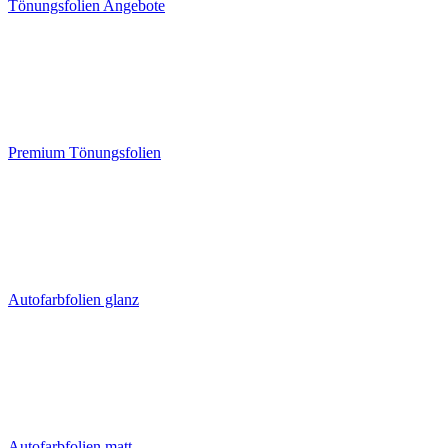
Tönungsfolien Angebote
Premium Tönungsfolien
Autofarbfolien glanz
Autofarbfolien matt