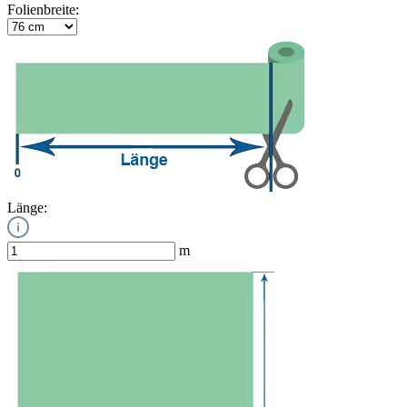
Folienbreite:
Länge:
m