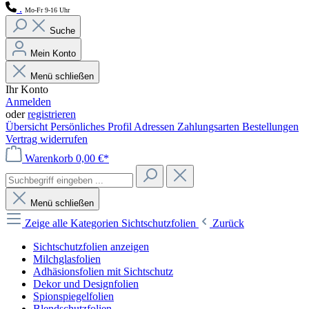
.
Mo-Fr 9-16 Uhr
Suche
Mein Konto
Menü schließen
Ihr Konto
Anmelden
oder
registrieren
Übersicht
Persönliches Profil
Adressen
Zahlungsarten
Bestellungen
Vertrag widerrufen
Warenkorb
0,00 €*
Menü schließen
Zeige alle Kategorien
Sichtschutzfolien
Zurück
Sichtschutzfolien anzeigen
Milchglasfolien
Adhäsionsfolien mit Sichtschutz
Dekor und Designfolien
Spionspiegelfolien
Blendschutzfolien