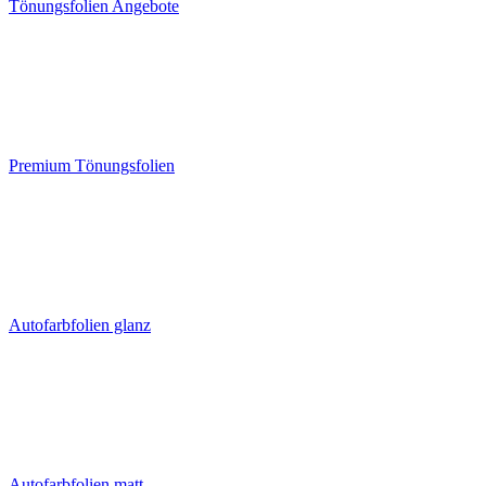
Tönungsfolien Angebote
Premium Tönungsfolien
Autofarbfolien glanz
Autofarbfolien matt