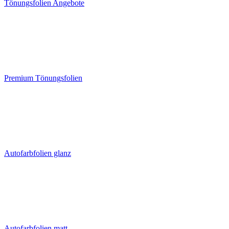
Tönungsfolien Angebote
Premium Tönungsfolien
Autofarbfolien glanz
Autofarbfolien matt