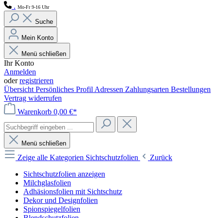
.
Mo-Fr 9-16 Uhr
Suche
Mein Konto
Menü schließen
Ihr Konto
Anmelden
oder
registrieren
Übersicht
Persönliches Profil
Adressen
Zahlungsarten
Bestellungen
Vertrag widerrufen
Warenkorb
0,00 €*
Menü schließen
Zeige alle Kategorien
Sichtschutzfolien
Zurück
Sichtschutzfolien anzeigen
Milchglasfolien
Adhäsionsfolien mit Sichtschutz
Dekor und Designfolien
Spionspiegelfolien
Blendschutzfolien