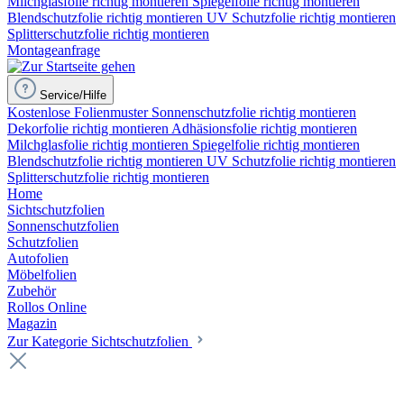
Milchglasfolie richtig montieren
Spiegelfolie richtig montieren
Blendschutzfolie richtig montieren
UV Schutzfolie richtig montieren
Splitterschutzfolie richtig montieren
Montageanfrage
Service/Hilfe
Kostenlose Folienmuster
Sonnenschutzfolie richtig montieren
Dekorfolie richtig montieren
Adhäsionsfolie richtig montieren
Milchglasfolie richtig montieren
Spiegelfolie richtig montieren
Blendschutzfolie richtig montieren
UV Schutzfolie richtig montieren
Splitterschutzfolie richtig montieren
Home
Sichtschutzfolien
Sonnenschutzfolien
Schutzfolien
Autofolien
Möbelfolien
Zubehör
Rollos Online
Magazin
Zur Kategorie Sichtschutzfolien