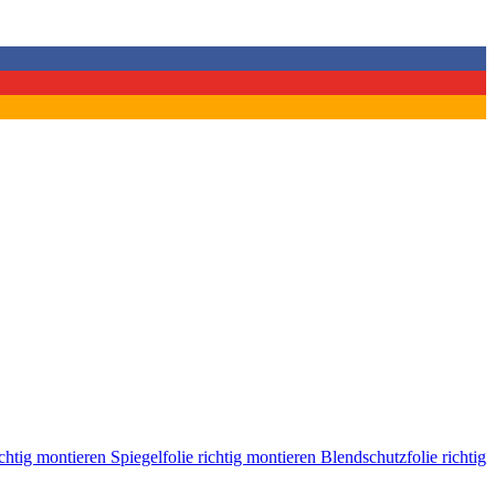
ichtig montieren
Spiegelfolie richtig montieren
Blendschutzfolie richtig