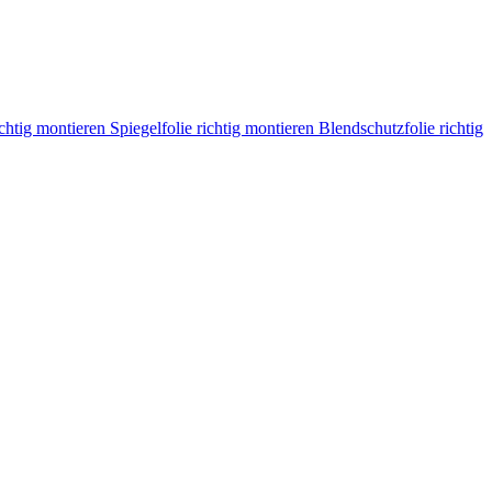
ichtig montieren
Spiegelfolie richtig montieren
Blendschutzfolie richtig