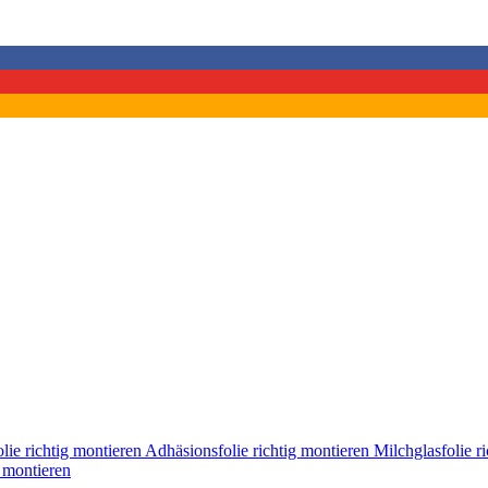
lie richtig montieren
Adhäsionsfolie richtig montieren
Milchglasfolie r
g montieren