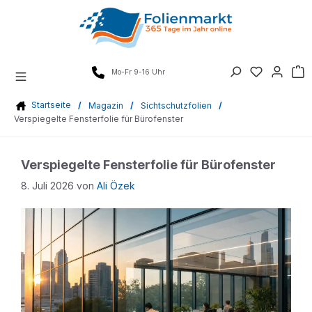
Zum
Inhalt
springen
Mo-Fr 9-16 Uhr
Startseite
/
Magazin
/
Sichtschutzfolien
/
Verspiegelte Fensterfolie für Bürofenster
Verspiegelte Fensterfolie für Bürofenster
8. Juli 2026
von
Ali Özek