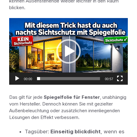
können Außenstehende wieder leichter in den Raum
blicken.
Video-
Player
00:00
00:57
Das gilt für jede
Spiegelfolie für Fenster
, unabhängig
vom Hersteller. Dennoch können Sie mit gezielter
Außenbeleuchtung oder zusätzlichen innenliegenden
Lösungen den Effekt verbessern.
Tagsüber:
Einseitig blickdicht
, wenn es