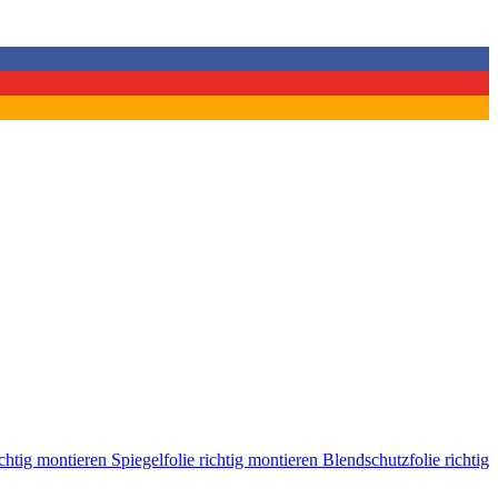
ichtig montieren
Spiegelfolie richtig montieren
Blendschutzfolie richtig