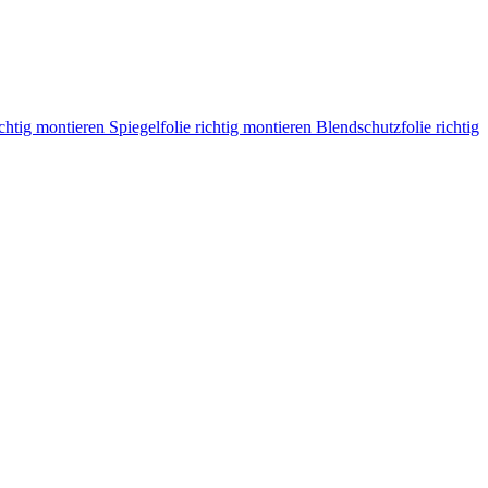
ichtig montieren
Spiegelfolie richtig montieren
Blendschutzfolie richtig