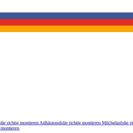
lie richtig montieren
Adhäsionsfolie richtig montieren
Milchglasfolie r
g montieren