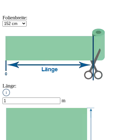
Folienbreite:
Länge:
m