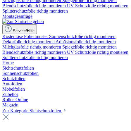
Milchglasfolie richtig montieren
Spiegelfolie richtig montieren
Blendschutzfolie richtig montieren
UV Schutzfolie richtig montieren
Splitterschutzfolie richtig montieren
Montageanfrage
Service/Hilfe
Kostenlose Folienmuster
Sonnenschutzfolie richtig montieren
Dekorfolie richtig montieren
Adhäsionsfolie richtig montieren
Milchglasfolie richtig montieren
Spiegelfolie richtig montieren
Blendschutzfolie richtig montieren
UV Schutzfolie richtig montieren
Splitterschutzfolie richtig montieren
Home
Sichtschutzfolien
Sonnenschutzfolien
Schutzfolien
Autofolien
Möbelfolien
Zubehör
Rollos Online
Magazin
Zur Kategorie Sichtschutzfolien