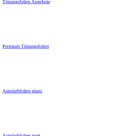
Tönungsfolien Angebote
Premium Tönungsfolien
Autofarbfolien glanz
Autofarbfolien matt