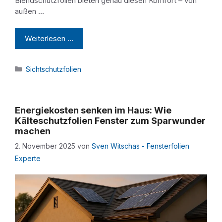
Blendschutzfolien bieten genau diesen Komfort – von
außen …
Weiterlesen …
Kategorien
Sichtschutzfolien
Energiekosten senken im Haus: Wie
Kälteschutzfolien Fenster zum Sparwunder
machen
2. November 2025
von
Sven Witschas - Fensterfolien
Experte