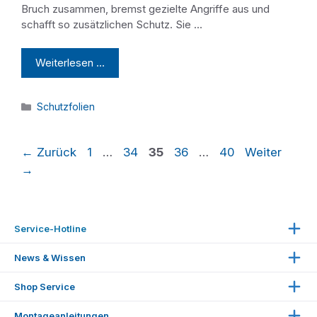
Bruch zusammen, bremst gezielte Angriffe aus und
schafft so zusätzlichen Schutz. Sie …
Weiterlesen …
Kategorien
Schutzfolien
Seite
Seite
Seite
Seite
Seite
←
Zurück
1
…
34
35
36
…
40
Weiter
→
Service-Hotline
Unterstützung und Beratung unter:
News & Wissen
Erläuterungen
Shop Service
☏
+49 (0) 2203 61642
Magazin
Mo.–Fr. 09:00 – 16:00 Uhr
Cookie-Einstellungen
Montageanleitungen