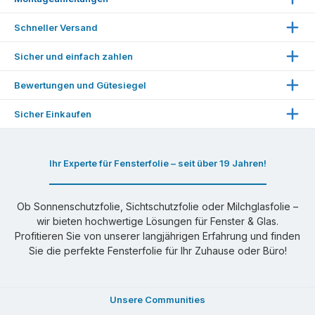
Pressespiegel
Kostenlose Folienmuster
WhatsApp-Nachricht senden
Montageanleitung für Fensterfolien
Schneller Versand
Spiegelfolien Vorteile
Fensterfolien Montageservice
Montageanleitung für Autoglasfolien
Mail:
info@folienmarkt.de
Sicher und einfach zahlen
Sichtschutzfolien Vorteile
Liefer- und Versandkosten
Montageanleitung für Autofarbfolien
Unser Kontaktformular
Milchglasfolien Vorteile
Bewertungen und Gütesiegel
Widerrufsrecht
Montageanleitung für Sonnenschutzrollos
Über uns
Datenschutzerklärung
Sicher Einkaufen
Entfernungsanleitung für Altfolien
Unsere AGBs
✓ Stärkste SHA2- & ECC-Verschlüsselung
Impressum
Ihr Experte für Fensterfolie – seit über 19 Jahren!
✓ Kompatibilität mit gängigen Geräten
✓ Kostenloser Experten-Support
Ob Sonnenschutzfolie, Sichtschutzfolie oder Milchglasfolie –
✓ 500.000 $ Garantie für SSL-Zertifikat
wir bieten hochwertige Lösungen für Fenster & Glas.
✓ Garantiesiegel
Profitieren Sie von unserer langjährigen Erfahrung und finden
Sie die perfekte Fensterfolie für Ihr Zuhause oder Büro!
Unsere Communities