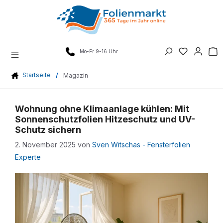
Zum
Inhalt
springen
Mo-Fr 9-16 Uhr
Startseite
/
Magazin
Wohnung ohne Klimaanlage kühlen: Mit
Sonnenschutzfolien Hitzeschutz und UV-
Schutz sichern
2. November 2025
von
Sven Witschas - Fensterfolien
Experte