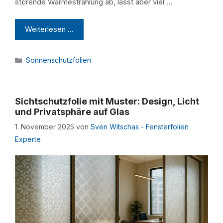
störende Wärmestrahlung ab, lässt aber viel …
Weiterlesen …
Kategorien
Sonnenschutzfolien
Sichtschutzfolie mit Muster: Design, Licht
und Privatsphäre auf Glas
1. November 2025
von
Sven Witschas - Fensterfolien
Experte