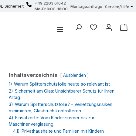
+49 2203 61642
SL-Sicherheit
Montageanfrage
Service/Hilfe
Mo-Fr 9:00-16:00
Inhaltsverzeichnis
Ausblenden
1)
Warum Splitterschutzfolie heute so relevant ist
2)
Sicherheit am Glas: Unsichtbarer Schutz für Ihren
Alltag
3)
Warum Splitterschutzfolie? – Verletzungsrisiken
minimieren, Glasbruch kontrollieren
4)
Einsatzorte: Vom Kinderzimmer bis zur
Maschinenverglasung
4.1)
Privathaushalte und Familien mit Kindern