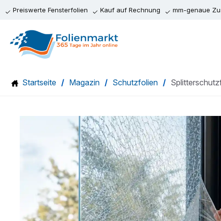
Preiswerte Fensterfolien
Kauf auf Rechnung
mm-genaue Zus
Zum
Inhalt
springen
Startseite
/
Magazin
/
Schutzfolien
/
Splitterschutz