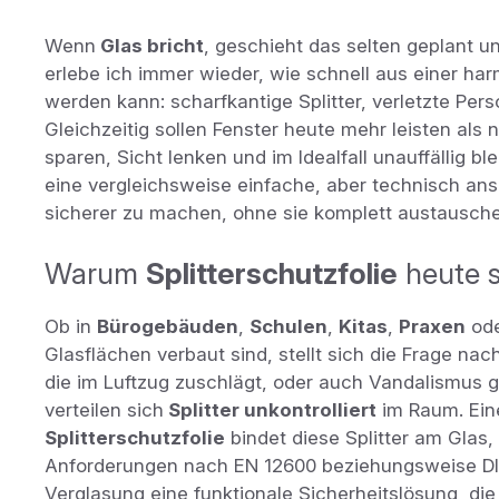
Wenn
Glas bricht
, geschieht das selten geplant un
erlebe ich immer wieder, wie schnell aus einer ha
werden kann: scharfkantige Splitter, verletzte Pe
Gleichzeitig sollen Fenster heute mehr leisten als n
sparen, Sicht lenken und im Idealfall unauffällig bl
eine vergleichsweise einfache, aber technisch an
sicherer zu machen, ohne sie komplett austausch
Warum
Splitterschutzfolie
heute s
Ob in
Bürogebäuden
,
Schulen
,
Kitas
,
Praxen
ode
Glasflächen verbaut sind, stellt sich die Frage nach 
die im Luftzug zuschlägt, oder auch Vandalismus
verteilen sich
Splitter unkontrolliert
im Raum. Eine
Splitterschutzfolie
bindet diese Splitter am Glas,
Anforderungen nach EN 12600 beziehungsweise DIN 
Verglasung eine funktionale Sicherheitslösung, die 