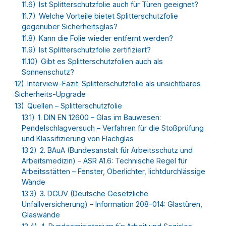
11.6)
Ist Splitterschutzfolie auch für Türen geeignet?
11.7)
Welche Vorteile bietet Splitterschutzfolie
gegenüber Sicherheitsglas?
11.8)
Kann die Folie wieder entfernt werden?
11.9)
Ist Splitterschutzfolie zertifiziert?
11.10)
Gibt es Splitterschutzfolien auch als
Sonnenschutz?
12)
Interview-Fazit: Splitterschutzfolie als unsichtbares
Sicherheits-Upgrade
13)
Quellen – Splitterschutzfolie
13.1)
1. DIN EN 12600 – Glas im Bauwesen:
Pendelschlagversuch – Verfahren für die Stoßprüfung
und Klassifizierung von Flachglas
13.2)
2. BAuA (Bundesanstalt für Arbeitsschutz und
Arbeitsmedizin) – ASR A1.6: Technische Regel für
Arbeitsstätten – Fenster, Oberlichter, lichtdurchlässige
Wände
13.3)
3. DGUV (Deutsche Gesetzliche
Unfallversicherung) – Information 208-014: Glastüren,
Glaswände