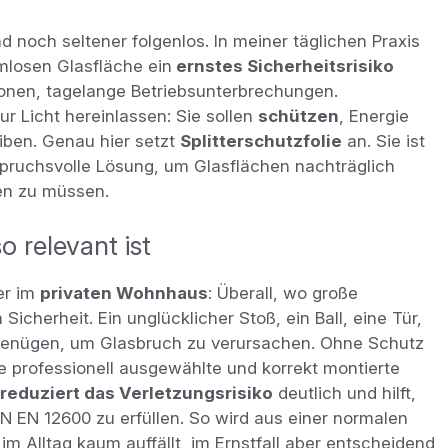
d noch seltener folgenlos. In meiner täglichen Praxis
rmlosen Glasfläche ein
ernstes Sicherheitsrisiko
rsonen, tagelange Betriebsunterbrechungen.
ur Licht hereinlassen: Sie sollen
schützen
, Energie
eiben. Genau hier setzt
Splitterschutzfolie
an. Sie ist
spruchsvolle Lösung, um Glasflächen nachträglich
en zu müssen.
o relevant ist
r im
privaten Wohnhaus
: Überall, wo große
Sicherheit. Ein unglücklicher Stoß, ein Ball, eine Tür,
 genügen, um Glasbruch zu verursachen. Ohne Schutz
 professionell ausgewählte und korrekt montierte
reduziert das Verletzungsrisiko
deutlich und hilft,
EN 12600 zu erfüllen. So wird aus einer normalen
im Alltag kaum auffällt, im Ernstfall aber entscheidend