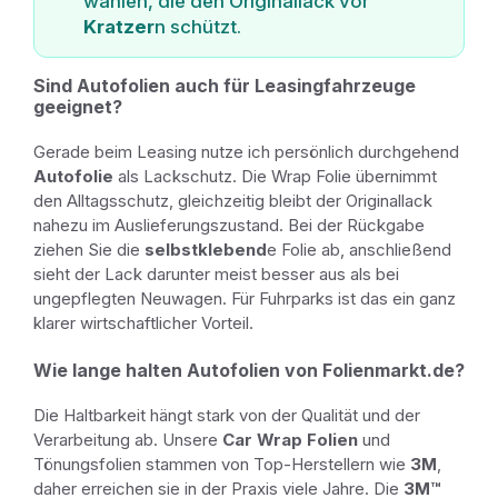
wählen, die den Originallack vor
Kratzer
n schützt.
Sind Autofolien auch für Leasingfahrzeuge
geeignet?
Gerade beim Leasing nutze ich persönlich durchgehend
Autofolie
als Lackschutz. Die Wrap Folie übernimmt
den Alltagsschutz, gleichzeitig bleibt der Originallack
nahezu im Auslieferungszustand. Bei der Rückgabe
ziehen Sie die
selbstklebend
e Folie ab, anschließend
sieht der Lack darunter meist besser aus als bei
ungepflegten Neuwagen. Für Fuhrparks ist das ein ganz
klarer wirtschaftlicher Vorteil.
Wie lange halten Autofolien von Folienmarkt.de?
Die Haltbarkeit hängt stark von der Qualität und der
Verarbeitung ab. Unsere
Car Wrap Folien
und
Tönungsfolien stammen von Top-Herstellern wie
3M
,
daher erreichen sie in der Praxis viele Jahre. Die
3M™