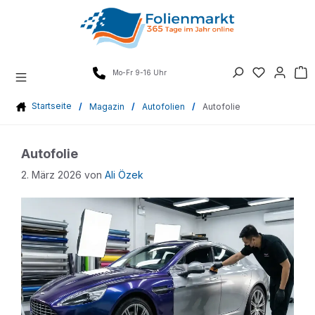
Zum
Inhalt
springen
Mo-Fr 9-16 Uhr
Startseite
/
Magazin
/
Autofolien
/
Autofolie
Autofolie
2. März 2026
von
Ali Özek