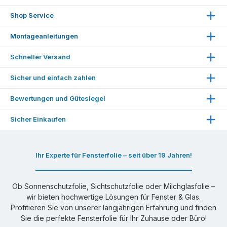
Erläuterungen
Shop Service
☏
+49 (0) 2203 61642
Magazin
Mo.–Fr. 09:00 – 16:00 Uhr
Cookie-Einstellungen
Montageanleitungen
Pressespiegel
Kostenlose Folienmuster
WhatsApp-Nachricht senden
Montageanleitung für Fensterfolien
Schneller Versand
Spiegelfolien Vorteile
Fensterfolien Montageservice
Montageanleitung für Autoglasfolien
Mail:
info@folienmarkt.de
Sicher und einfach zahlen
Sichtschutzfolien Vorteile
Liefer- und Versandkosten
Montageanleitung für Autofarbfolien
Unser Kontaktformular
Milchglasfolien Vorteile
Bewertungen und Gütesiegel
Widerrufsrecht
Montageanleitung für Sonnenschutzrollos
Über uns
Datenschutzerklärung
Sicher Einkaufen
Entfernungsanleitung für Altfolien
Unsere AGBs
✓ Stärkste SHA2- & ECC-Verschlüsselung
Impressum
Ihr Experte für Fensterfolie – seit über 19 Jahren!
✓ Kompatibilität mit gängigen Geräten
✓ Kostenloser Experten-Support
Ob Sonnenschutzfolie, Sichtschutzfolie oder Milchglasfolie –
✓ 500.000 $ Garantie für SSL-Zertifikat
wir bieten hochwertige Lösungen für Fenster & Glas.
✓ Garantiesiegel
Profitieren Sie von unserer langjährigen Erfahrung und finden
Sie die perfekte Fensterfolie für Ihr Zuhause oder Büro!