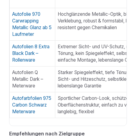
Autofolie 970
Hochglänzende Metallic-Optik, blase
Carwrapping
Verklebung, robust & formstabil, langl
Metallic Glanz ab 5
resistent gegen Chemikalien
Laufmeter
Autofolien 8 Extra
Extremer Sicht- und UV-Schutz, max
Black Dark –
Tönung, kein Spiegeleffekt, selbstkl
Rollenware
einfache Montage, lebenslange Garan
Autofolien Q
Starker Spiegeleffekt, tiefe Tönung, e
Metallic Dark –
Sicht- und Hitzeschutz, selbstkleben
Meterware
lebenslange Garantie
Autofarbfolien 975
Sportlicher Carbon-Look, schützend
Carbon Schwarz
Oberflächenstruktur, einfach zu verar
Meterware
langlebig, flexibel
Empfehlungen nach Zielgruppe