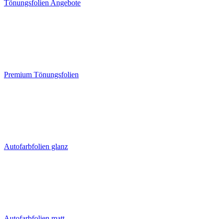
Tönungsfolien Angebote
Premium Tönungsfolien
Autofarbfolien glanz
Autofarbfolien matt